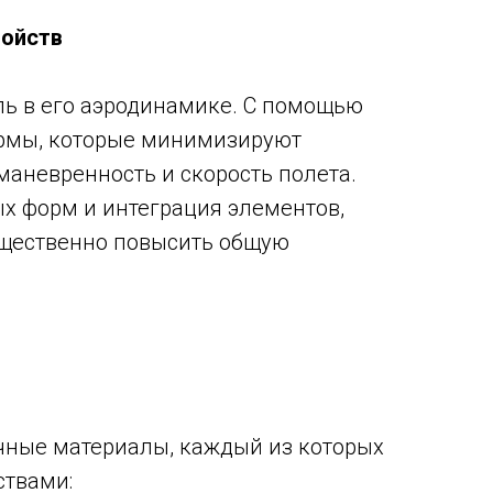
войств
ль в его аэродинамике. С помощью
ормы, которые минимизируют
маневренность и скорость полета.
х форм и интеграция элементов,
ущественно повысить общую
чные материалы, каждый из которых
ствами: