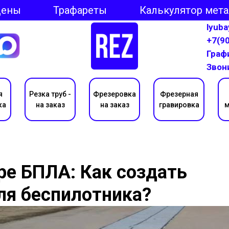
Цены
Трафареты
Калькулятор мет
lyub
+7(9
Графи
Звон
я
Резка труб -
Фрезеровка
Фрезерная
ка
на заказ
на заказ
гравировка
м
ре БПЛА: Как создать
ля беспилотника?