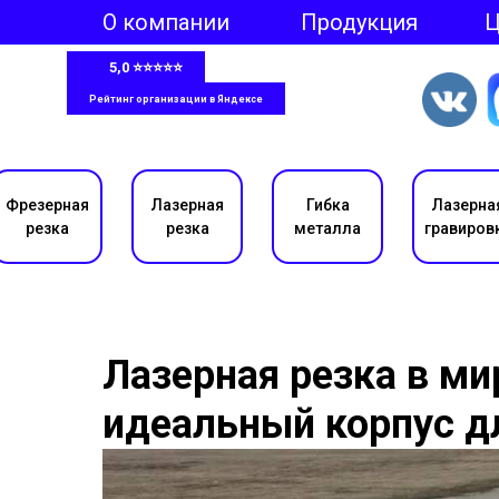
О компании
Продукция
5,0 ⭐⭐⭐⭐⭐
Рейтинг организации в Яндексе
Фрезерная
Лазерная
Гибка
Лазерна
резка
резка
металла
гравиров
Лазерная резка в ми
идеальный корпус д